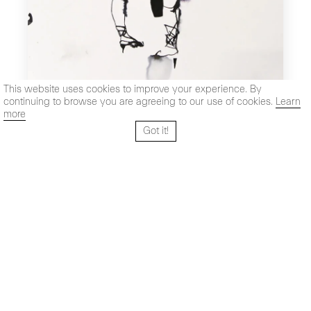
This website uses cookies to improve your experience. By
continuing to browse you are agreeing to our use of cookies.
Learn
more
Got it!
Santo Tomé 6, patio
Horario:
28004 Madrid,
Lun-Vie: 10,30 - 19,30 h
España
Sab: 11 - 14 h
+ 34 91 319 55 17
Instagram
Vimeo
Artsy
info@maxestrella.com
Artland