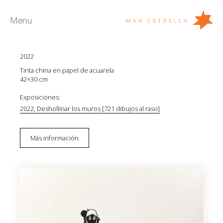
Menu
Bernardí Roig
Serie dibujos al raso (1-436)
2022
Artistas
Tinta china en papel de acuarela
Exposiciones
42×30 cm
Ferias
Exposiciones:
2022, Deshollinar los muros [721 dibujos al raso]
Noticias
Young Collectors
Más información
Acerca de
EN
Private Room