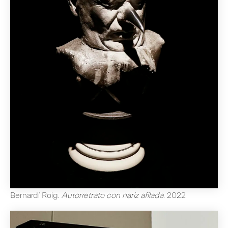
Bernardí Roig
.
Autorretrato con nariz afilada
.
2022