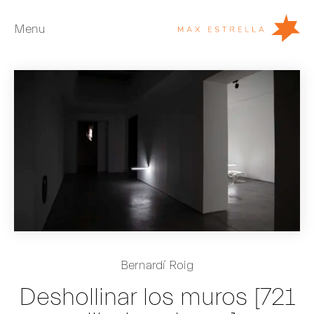
Menu
Artistas
Exposiciones
Ferias
Noticias
Young Collectors
Acerca de
EN
Bernardí Roig
Private Room
Deshollinar los muros [721