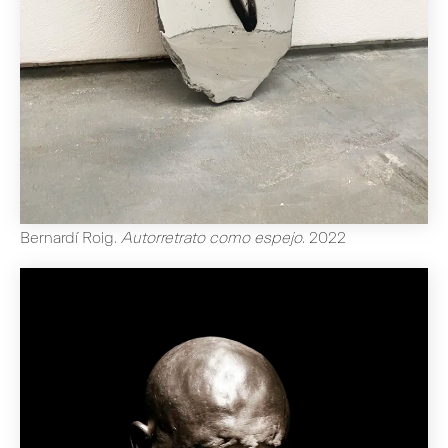
Bernardí Roig
.
Autorretrato como espejo
.
2022