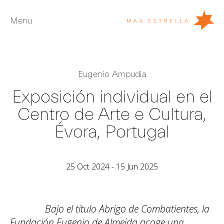
Menu
Artistas
Eugenio Ampudia
Exposiciones
Exposición individual en el
Ferias
Centro de Arte e Cultura,
Noticias
Évora, Portugal
Young Collectors
Acerca de
25 Oct 2024 - 15 Jun 2025
EN
Private Room
Bajo el título Abrigo de Combatientes, la
Fundación Eugenio de Almeida acoge una