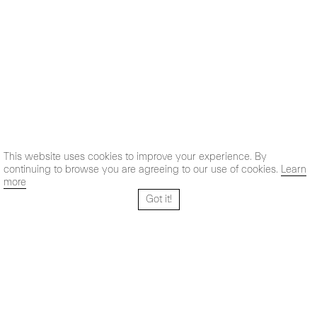
This website uses cookies to improve your experience. By
continuing to browse you are agreeing to our use of cookies.
Learn
more
Got it!
Santo Tomé 6, patio
Horario:
28004 Madrid,
Lun-Vie: 10,30 - 19,30 h
España
Sab: 11 - 14 h