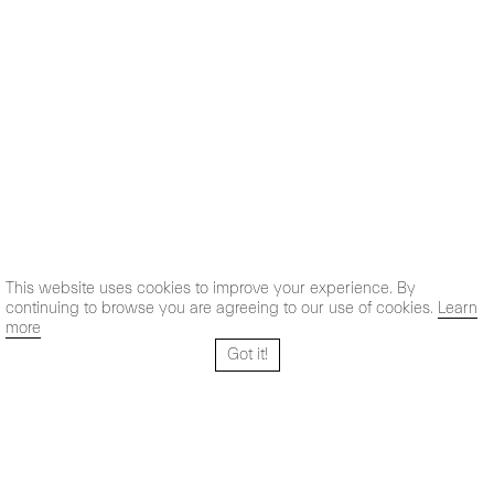
This website uses cookies to improve your experience. By
continuing to browse you are agreeing to our use of cookies.
Learn
more
Got it!
Santo Tomé 6, patio
Horario: