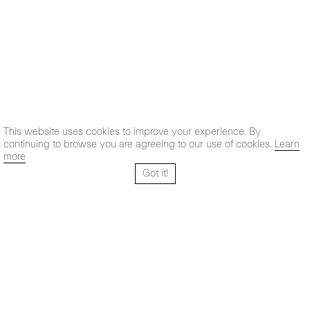
This website uses cookies to improve your experience. By
continuing to browse you are agreeing to our use of cookies.
Learn
more
Got it!
Santo Tomé 6, patio
Horario:
28004 Madrid,
Lun-Vie: 10,30 - 19,30 h
España
Sab: 11 - 14 h
+ 34 91 319 55 17
Instagram
Vimeo
Artsy