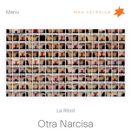
Menu
Artistas
Exposiciones
Ferias
Noticias
Young Collectors
Acerca de
EN
La Ribot
Private Room
Otra Narcisa