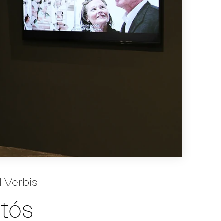
l Verbis
tós