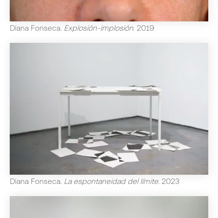
Diana Fonseca
.
Explosión-implosión
.
2019
Diana Fonseca
.
La espontaneidad del límite
.
2023