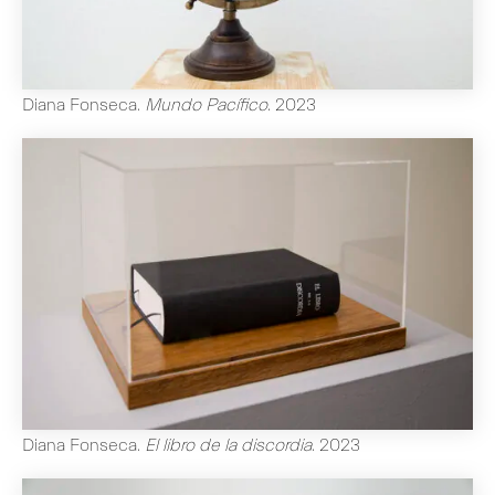
Diana Fonseca
.
Mundo Pacífico
.
2023
Diana Fonseca
.
El libro de la discordia
.
2023