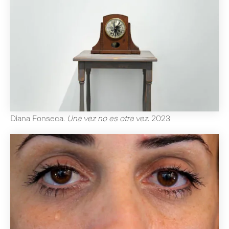
Diana Fonseca
.
Una vez no es otra vez
.
2023