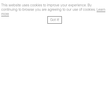
This website uses cookies to improve your experience. By
continuing to browse you are agreeing to our use of cookies.
Learn
more
Got it!
Santo Tomé 6, patio
Horario:
28004 Madrid,
Lun-Vie: 10,30 - 19,30 h
España
Sab: 11 - 14 h
+ 34 91 319 55 17
Instagram
Vimeo
Artsy
info@maxestrella.com
Artland