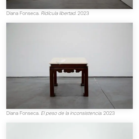
Diana Fonseca
.
Ridícula libertad
.
2023
Diana Fonseca
.
El peso de la inconsistencia
.
2023