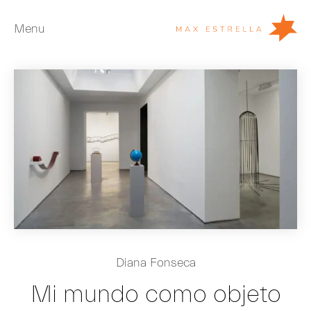
Menu
Artistas
Exposiciones
Ferias
Noticias
Young Collectors
Acerca de
EN
Diana Fonseca
Private Room
Mi mundo como objeto