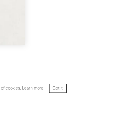
 of cookies.
Learn more
Got it!
Web diseñada y desarrollada por
HYPER STUDIO