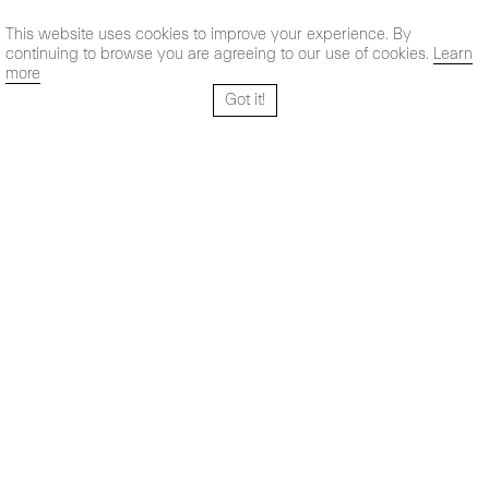
This website uses cookies to improve your experience. By
continuing to browse you are agreeing to our use of cookies.
Learn
more
Got it!
Santo Tomé 6, patio
Horario:
28004 Madrid,
Lun-Vie: 10,30 - 19,30 h
España
Sab: 11 - 14 h
+ 34 91 319 55 17
Instagram
Vimeo
Artsy
info@maxestrella.com
Artland