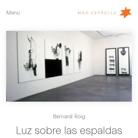
Menu
Artistas
Exposiciones
Ferias
Noticias
Young Collectors
Acerca de
EN
Bernardí Roig
Private Room
Luz sobre las espaldas