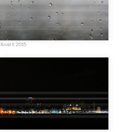
luvia II
.
2015