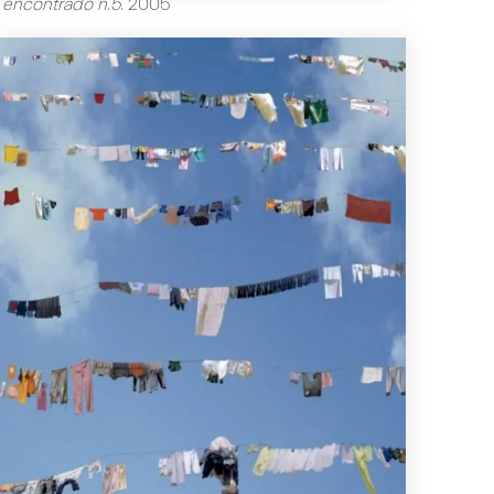
 encontrado n.5
.
2005