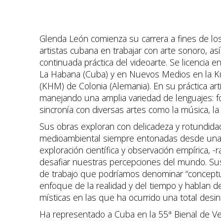
Glenda León comienza su carrera a fines de lo
artistas cubana en trabajar con arte sonoro, as
continuada práctica del videoarte. Se licencia e
La Habana (Cuba) y en Nuevos Medios en la K
(KHM) de Colonia (Alemania). En su práctica artí
manejando una amplia variedad de lenguajes: foto
sincronía con diversas artes como la música, la 
Sus obras exploran con delicadeza y rotundidad
medioambiental siempre entonadas desde una 
exploración científica y observación empírica, -r
desafiar nuestras percepciones del mundo. Su
de trabajo que podríamos denominar “conceptu
enfoque de la realidad y del tiempo y hablan 
místicas en las que ha ocurrido una total desin
Ha representado a Cuba en la 55ª Bienal de Vene