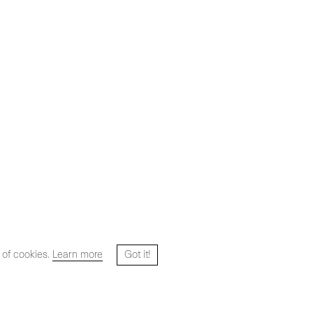
 of cookies.
Learn more
Got it!